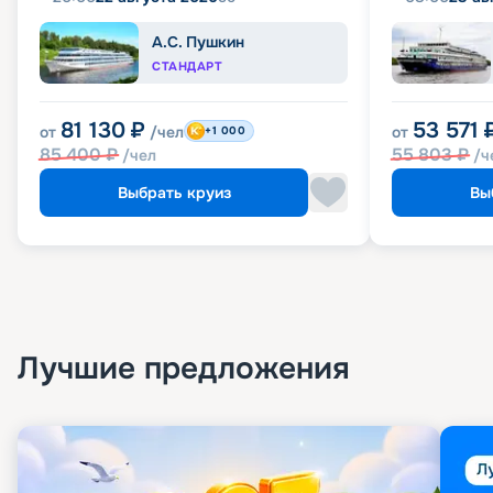
А.С. Пушкин
СТАНДАРТ
81 130
₽
53 571
от
/чел
от
+1 000
85 400
₽
55 803
₽
/чел
/ч
Выбрать круиз
Вы
Лучшие предложения