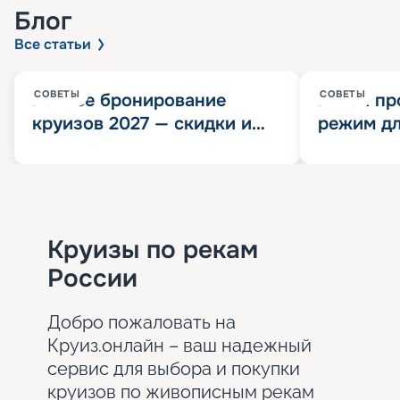
Блог
Все статьи
СОВЕТЫ
СОВЕТЫ
Раннее бронирование
Китай пр
круизов 2027 — скидки и
режим дл
розыгрыш 100 000
конца 202
Круизных миль
значит?
Круизы по рекам
России
Добро пожаловать на
Круиз.онлайн – ваш надежный
сервис для выбора и покупки
круизов по живописным рекам