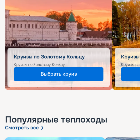
Круизы по Золотому Кольцу
Круизы
Круизы по Золотому Кольцу
Круизы на
Выбрать круиз
Популярные
теплоходы
Смотреть все