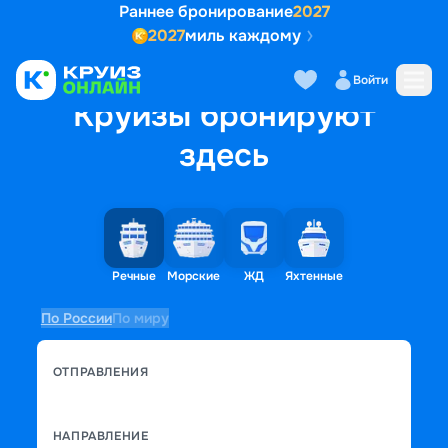
Раннее бронирование
2027
2027
миль каждому
Войти
Круизы бронируют
здесь
Речные
Морские
ЖД
Яхтенные
По России
По миру
ОТПРАВЛЕНИЯ
НАПРАВЛЕНИЕ