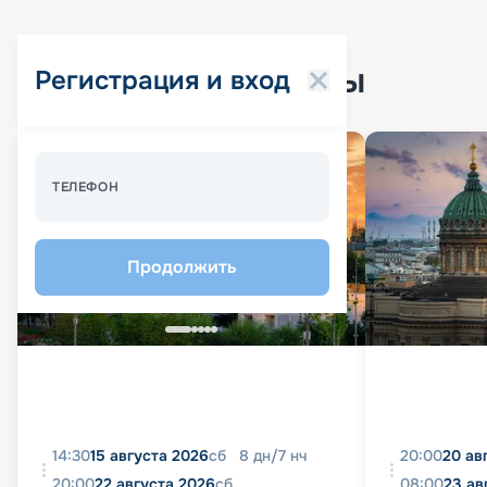
Популярные круизы
Регистрация и вход
Спецпредложение - 10%
ТЕЛЕФОН
Продолжить
14:30
15 августа 2026
сб
8
дн
/
7
нч
20:00
20 ав
20:00
22 августа 2026
сб
08:00
23 ав