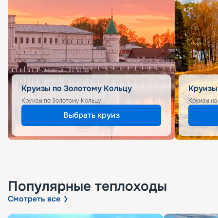
Круизы по Золотому Кольцу
Круизы
Круизы по Золотому Кольцу
Круизы на
Выбрать круиз
Популярные
теплоходы
Смотреть все