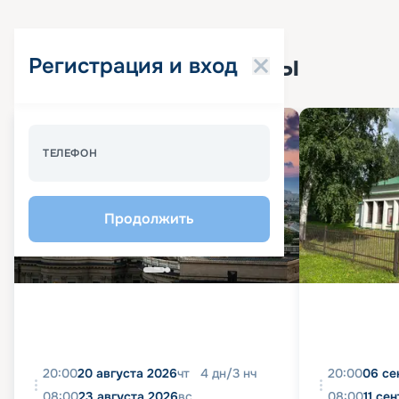
Популярные круизы
Регистрация и вход
ТЕЛЕФОН
Продолжить
20:00
20 августа 2026
чт
4
дн
/
3
нч
20:00
06 се
08:00
23 августа 2026
вс
08:00
11 се