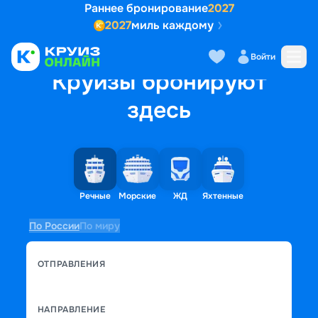
Раннее бронирование
2027
2027
миль каждому
Войти
Круизы бронируют
здесь
Речные
Морские
ЖД
Яхтенные
По России
По миру
ОТПРАВЛЕНИЯ
НАПРАВЛЕНИЕ