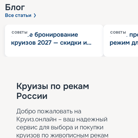
Блог
Все статьи
СОВЕТЫ
СОВЕТЫ
Раннее бронирование
Китай пр
круизов 2027 — скидки и
режим дл
розыгрыш 100 000
конца 202
Круизных миль
значит?
Круизы по рекам
России
Добро пожаловать на
Круиз.онлайн – ваш надежный
сервис для выбора и покупки
круизов по живописным рекам