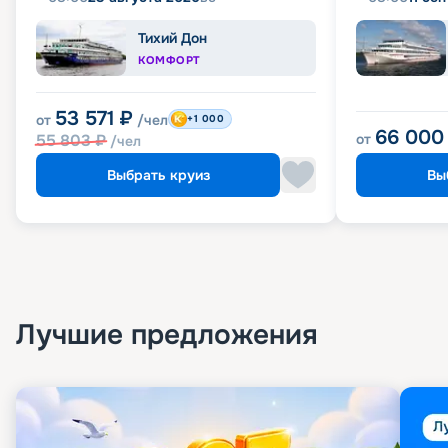
Тихий Дон
КОМФОРТ
53 571
₽
от
/чел
+1 000
66 000
55 803
₽
от
/чел
Выбрать круиз
Вы
Лучшие предложения