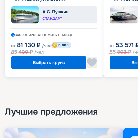
А.С. Пушкин
СТАНДАРТ
ЗАБРОНИРОВАН
11 МИНУТ
НАЗАД
81 130
₽
53 571
от
/чел
от
+1 000
85 400
₽
55 803
₽
/чел
/ч
Выбрать круиз
Вы
Лучшие предложения