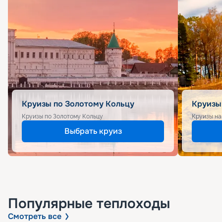
Круизы по Золотому Кольцу
Круизы
Круизы по Золотому Кольцу
Круизы на
Выбрать круиз
Популярные
теплоходы
Смотреть все