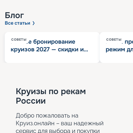
Блог
Все статьи
СОВЕТЫ
СОВЕТЫ
Раннее бронирование
Китай пр
круизов 2027 — скидки и
режим дл
розыгрыш 100 000
конца 202
Круизных миль
значит?
Круизы по рекам
России
Добро пожаловать на
Круиз.онлайн – ваш надежный
сервис для выбора и покупки