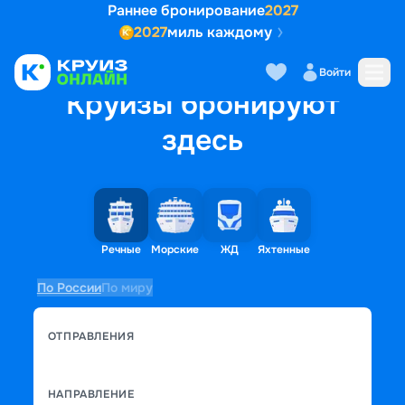
Раннее бронирование
2027
2027
миль каждому
Войти
Круизы бронируют
здесь
Речные
Морские
ЖД
Яхтенные
По России
По миру
ОТПРАВЛЕНИЯ
НАПРАВЛЕНИЕ