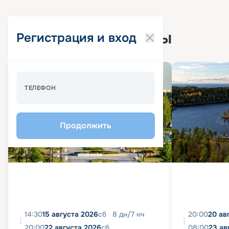
Популярные круизы
Регистрация и вход
Спецпредложение - 10%
ТЕЛЕФОН
Продолжить
14:30
15 августа 2026
сб
8
дн
/
7
нч
20:00
20 ав
20:00
22 августа 2026
сб
08:00
23 ав