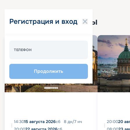
Популярные круизы
Регистрация и вход
Спецпредложение - 10%
ТЕЛЕФОН
Продолжить
14:30
15 августа 2026
сб
8
дн
/
7
нч
20:00
20 ав
20:00
22 августа 2026
сб
08:00
23 ав