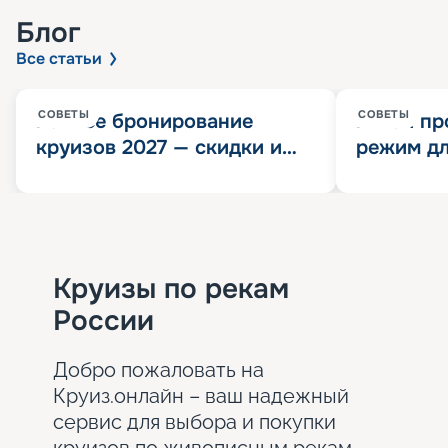
Блог
Все статьи
СОВЕТЫ
СОВЕТЫ
Раннее бронирование
Китай пр
круизов 2027 — скидки и
режим дл
розыгрыш 100 000
конца 202
Круизных миль
значит?
Круизы по рекам
России
Добро пожаловать на
Круиз.онлайн – ваш надежный
сервис для выбора и покупки