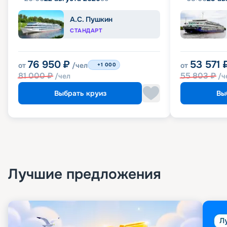
А.С. Пушкин
СТАНДАРТ
76 950
₽
53 571
от
/чел
от
+1 000
81 000
₽
55 803
₽
/чел
/ч
Выбрать круиз
Вы
Лучшие предложения