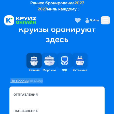
Раннее бронирование
2027
2027
миль каждому
Войти
Круизы бронируют
здесь
Речные
Морские
ЖД
Яхтенные
По России
По миру
ОТПРАВЛЕНИЯ
НАПРАВЛЕНИЕ