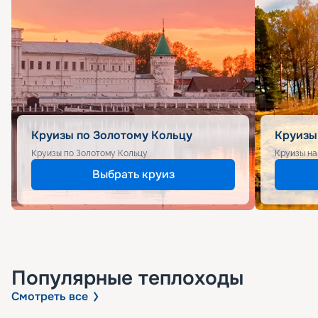
Круизы по Золотому Кольцу
Круизы
Круизы по Золотому Кольцу
Круизы на
Выбрать круиз
Популярные
теплоходы
Смотреть все