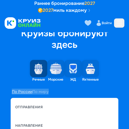
Раннее бронирование
2027
2027
миль каждому
Войти
Круизы бронируют
здесь
Речные
Морские
ЖД
Яхтенные
По России
По миру
ОТПРАВЛЕНИЯ
НАПРАВЛЕНИЕ