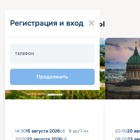
Популярные круизы
Регистрация и вход
Спецпредложение - 10%
ТЕЛЕФОН
Продолжить
14:30
15 августа 2026
сб
8
дн
/
7
нч
20:00
20 ав
20:00
22 августа 2026
сб
08:00
23 ав