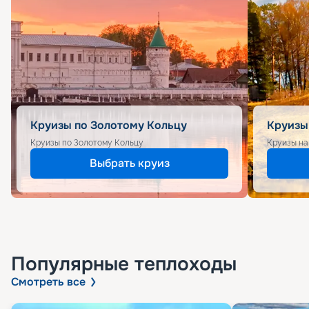
Круизы по Золотому Кольцу
Круизы
Круизы по Золотому Кольцу
Круизы на
Выбрать круиз
Популярные
теплоходы
Смотреть все