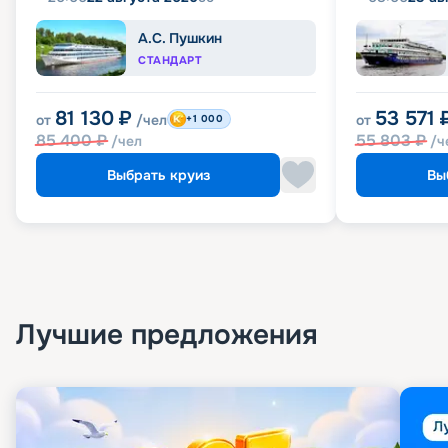
А.С. Пушкин
СТАНДАРТ
81 130
₽
53 571
от
/чел
от
+1 000
85 400
₽
55 803
₽
/чел
/ч
Выбрать круиз
Вы
Лучшие предложения