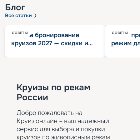
Блог
Все статьи
СОВЕТЫ
СОВЕТЫ
Раннее бронирование
Китай пр
круизов 2027 — скидки и
режим дл
розыгрыш 100 000
конца 202
Круизных миль
значит?
Круизы по рекам
России
Добро пожаловать на
Круиз.онлайн – ваш надежный
сервис для выбора и покупки
круизов по живописным рекам