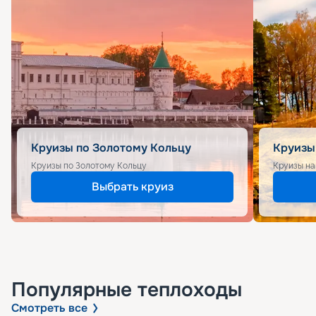
Круизы по Золотому Кольцу
Круизы
Круизы по Золотому Кольцу
Круизы на
Выбрать круиз
Популярные
теплоходы
Смотреть все