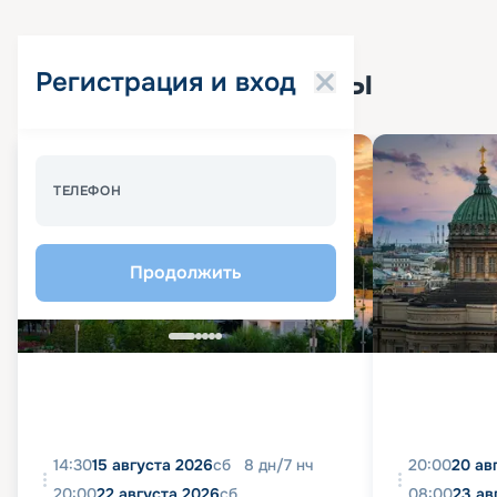
Популярные круизы
Регистрация и вход
Спецпредложение - 10%
ТЕЛЕФОН
Продолжить
14:30
15 августа 2026
сб
8
дн
/
7
нч
20:00
20 ав
20:00
22 августа 2026
сб
08:00
23 ав