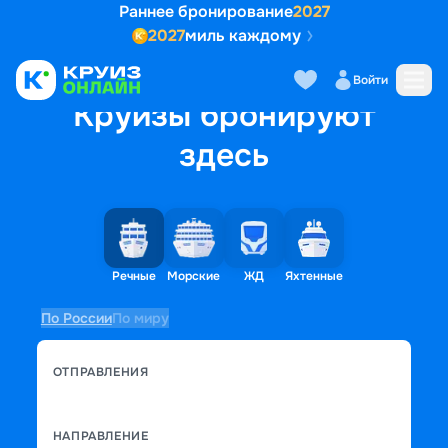
Раннее бронирование
2027
2027
миль каждому
Войти
Круизы бронируют
здесь
Речные
Морские
ЖД
Яхтенные
По России
По миру
ОТПРАВЛЕНИЯ
НАПРАВЛЕНИЕ