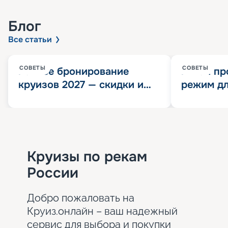
Блог
Все статьи
СОВЕТЫ
СОВЕТЫ
Раннее бронирование
Китай пр
круизов 2027 — скидки и
режим дл
розыгрыш 100 000
конца 202
Круизных миль
значит?
Круизы по рекам
России
Добро пожаловать на
Круиз.онлайн – ваш надежный
сервис для выбора и покупки