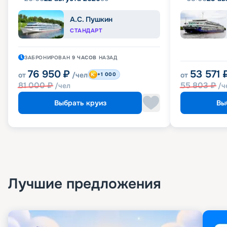
А.С. Пушкин
СТАНДАРТ
ЗАБРОНИРОВАН
9 ЧАСОВ
НАЗАД
76 950
₽
53 571
от
/чел
от
+1 000
81 000
₽
55 803
₽
/чел
/ч
Выбрать круиз
Вы
Лучшие предложения