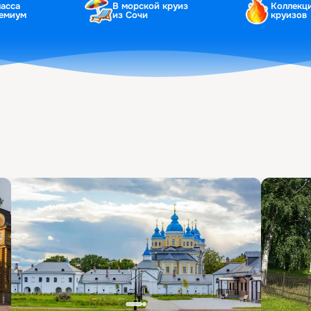
ласса
В морской круиз
Коллекц
ремиум
из Сочи
круизов