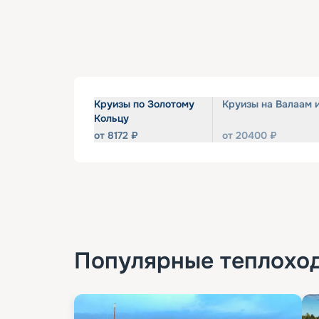
Круизы по Золотому
Круизы на Валаам 
Кольцу
от
8172
₽
от
20400
₽
Популярные
теплохо