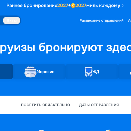
Раннее бронирование
2027
+
2027
миль каждому
Яхты
Расписание отправлений
А
руизы бронируют
зде
Морские
ЖД
ПОСЕТИТЬ ОБЯЗАТЕЛЬНО
ДАТЫ ОТПРАВЛЕНИЯ