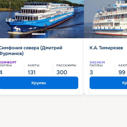
Симфония севера (Дмитрий
К.А. Тимирязев
Фурманов)
КОМФОРТ
ЭКОНОМ
ПАЛУБЫ
КАЮТЫ
ПАССАЖИРЫ
ПАЛУБЫ
КАЮ
4
131
300
3
99
Круизы
Кр