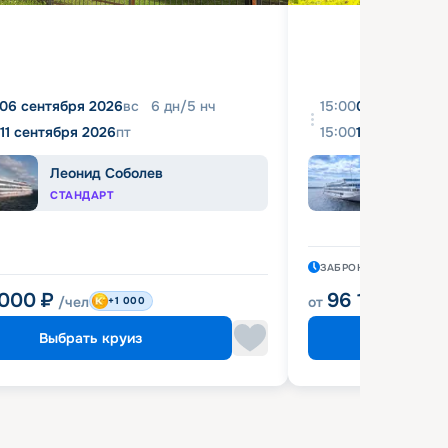
06 сентября 2026
вс
6
дн
/
5
нч
15:00
08 августа 2
11 сентября 2026
пт
15:00
18 августа 2
Леонид Соболев
Иван
СТАНДАРТ
КОМФ
ЗАБРОНИРОВАН
5 ЧА
 000
₽
96 120
₽
/чел
от
/чел
+1 000
Выбрать круиз
Выбрат