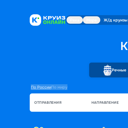
Река
Море
Ж/д круизы
К
Речные
По России
По миру
ОТПРАВЛЕНИЯ
НАПРАВЛЕНИЕ