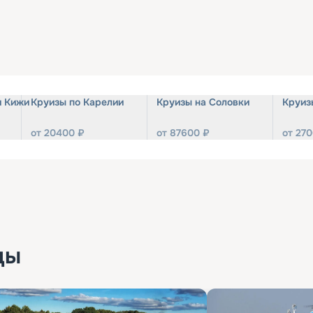
и Кижи
Круизы по Карелии
Круизы на Соловки
Круиз
от
20400
₽
от
87600
₽
от
270
ды