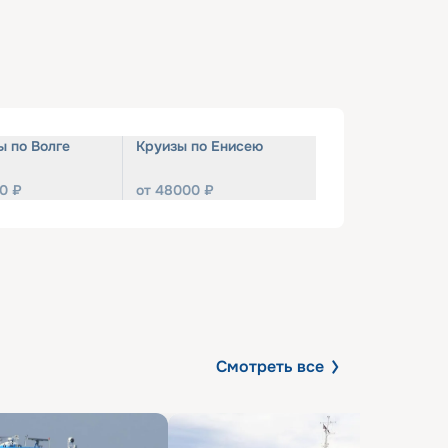
ы по Волге
Круизы по Енисею
0
₽
от
48000
₽
Смотреть все