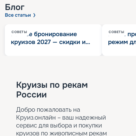
Блог
Все статьи
СОВЕТЫ
СОВЕТЫ
Раннее бронирование
Китай пр
круизов 2027 — скидки и
режим дл
розыгрыш 100 000
конца 202
Круизных миль
значит?
Круизы по рекам
России
Добро пожаловать на
Круиз.онлайн – ваш надежный
сервис для выбора и покупки
круизов по живописным рекам