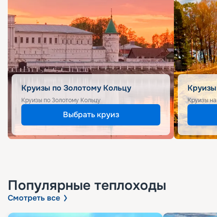
Круизы по Золотому Кольцу
Круизы
Круизы по Золотому Кольцу
Круизы на
Выбрать круиз
Популярные
теплоходы
Смотреть все