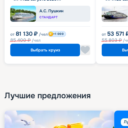
А.С. Пушкин
СТАНДАРТ
81 130
₽
53 571
от
/чел
от
+1 000
85 400
₽
55 803
₽
/чел
/ч
Выбрать круиз
Вы
Лучшие предложения