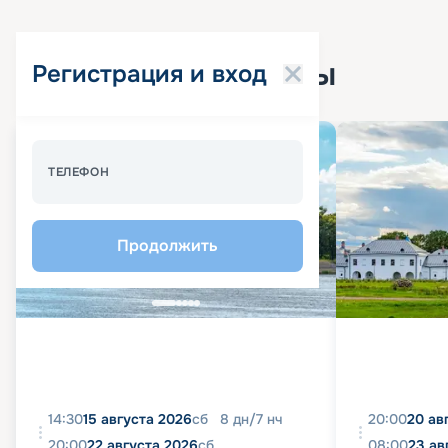
Популярные круизы
Регистрация и вход
Спецпредложение - 10%
ТЕЛЕФОН
Продолжить
14:30
15 августа 2026
сб
8
дн
/
7
нч
20:00
20 ав
20:00
22 августа 2026
сб
08:00
23 ав