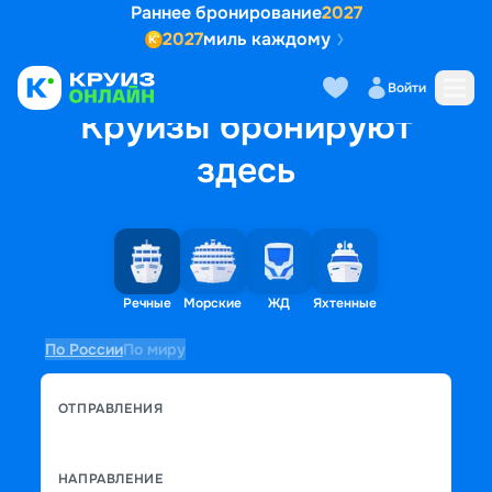
Раннее бронирование
2027
2027
миль каждому
Войти
Круизы бронируют
здесь
Речные
Морские
ЖД
Яхтенные
По России
По миру
ОТПРАВЛЕНИЯ
НАПРАВЛЕНИЕ