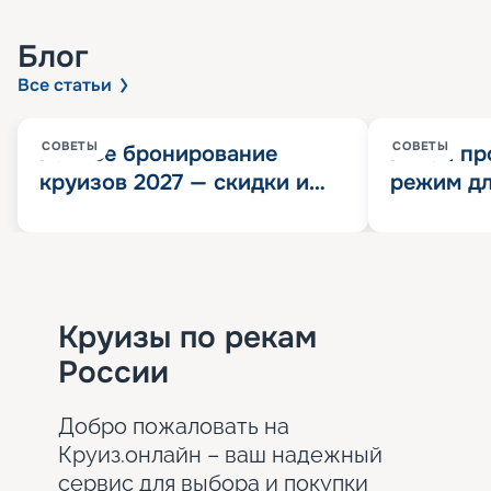
Блог
Все статьи
СОВЕТЫ
СОВЕТЫ
Раннее бронирование
Китай пр
круизов 2027 — скидки и
режим дл
розыгрыш 100 000
конца 202
Круизных миль
значит?
Круизы по рекам
России
Добро пожаловать на
Круиз.онлайн – ваш надежный
сервис для выбора и покупки