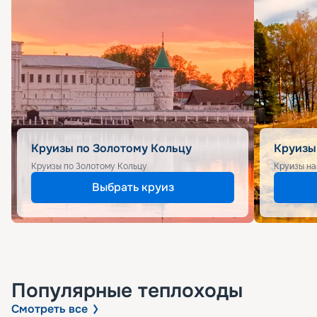
Круизы по Золотому Кольцу
Круизы
Круизы по Золотому Кольцу
Круизы на
Выбрать круиз
Популярные
теплоходы
Смотреть все