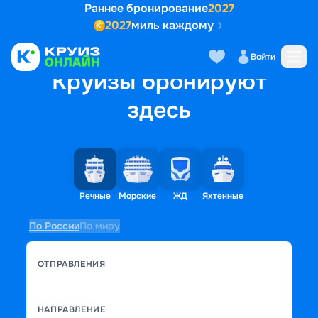
Раннее бронирование
2027
2027
миль каждому
Войти
Круизы бронируют
здесь
Речные
Морские
ЖД
Яхтенные
По России
По миру
ОТПРАВЛЕНИЯ
НАПРАВЛЕНИЕ