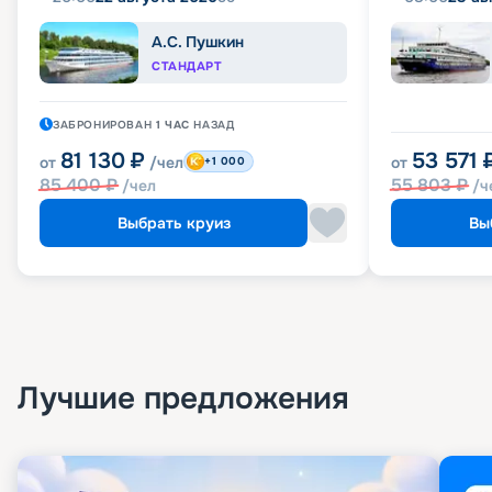
А.С. Пушкин
СТАНДАРТ
ЗАБРОНИРОВАН
1 ЧАС
НАЗАД
81 130
₽
53 571
от
/чел
от
+1 000
85 400
₽
55 803
₽
/чел
/ч
Выбрать круиз
Вы
Лучшие предложения