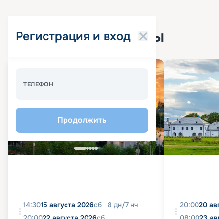
Популярные круизы
Регистрация и вход
Спецпредложение - 10%
ТЕЛЕФОН
Продолжить
14:30
15 августа 2026
сб
8
дн
/
7
нч
20:00
20 ав
20:00
22 августа 2026
сб
08:00
23 ав