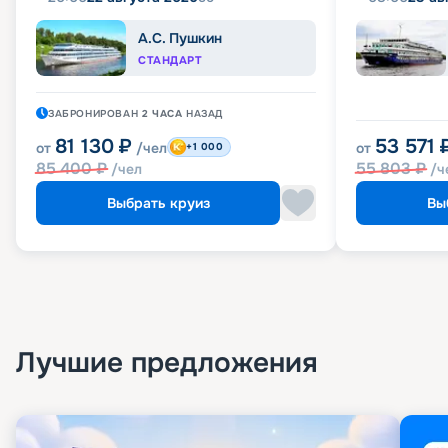
А.С. Пушкин
СТАНДАРТ
ЗАБРОНИРОВАН
2 ЧАСА
НАЗАД
81 130
₽
53 571
от
/чел
от
+1 000
85 400
₽
55 803
₽
/чел
/ч
Выбрать круиз
Вы
Лучшие предложения