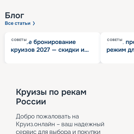
Блог
Все статьи
СОВЕТЫ
СОВЕТЫ
Раннее бронирование
Китай пр
круизов 2027 — скидки и
режим дл
розыгрыш 100 000
конца 202
Круизных миль
значит?
Круизы по рекам
России
Добро пожаловать на
Круиз.онлайн – ваш надежный
сервис для выбора и покупки