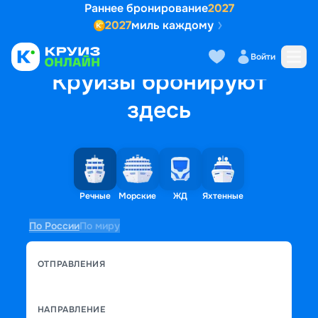
Раннее бронирование
2027
2027
миль каждому
Войти
Круизы бронируют
здесь
Речные
Морские
ЖД
Яхтенные
По России
По миру
ОТПРАВЛЕНИЯ
НАПРАВЛЕНИЕ