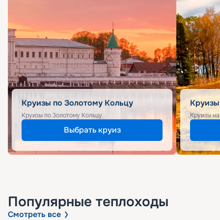
Круизы по Золотому Кольцу
Круизы
Круизы по Золотому Кольцу
Круизы на
Выбрать круиз
Популярные
теплоходы
Смотреть все