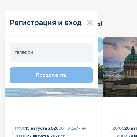
Популярные круизы
Регистрация и вход
Спецпредложение - 10%
ТЕЛЕФОН
Продолжить
14:30
15 августа 2026
сб
8
дн
/
7
нч
20:00
20 ав
20:00
22 августа 2026
сб
08:00
23 ав