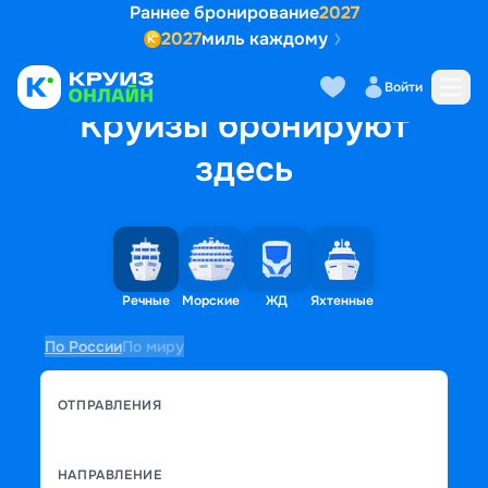
Раннее бронирование
2027
2027
миль каждому
Войти
Круизы бронируют
здесь
Речные
Морские
ЖД
Яхтенные
По России
По миру
ОТПРАВЛЕНИЯ
НАПРАВЛЕНИЕ