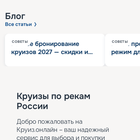
Блог
Все статьи
СОВЕТЫ
СОВЕТЫ
Раннее бронирование
Китай пр
круизов 2027 — скидки и
режим дл
розыгрыш 100 000
конца 202
Круизных миль
значит?
Круизы по рекам
России
Добро пожаловать на
Круиз.онлайн – ваш надежный
сервис для выбора и покупки