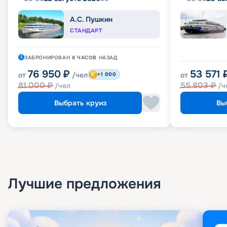
А.С. Пушкин
СТАНДАРТ
ЗАБРОНИРОВАН
6 ЧАСОВ
НАЗАД
76 950
₽
53 571
от
/чел
от
+1 000
81 000
₽
55 803
₽
/чел
/ч
Выбрать круиз
Вы
Лучшие предложения