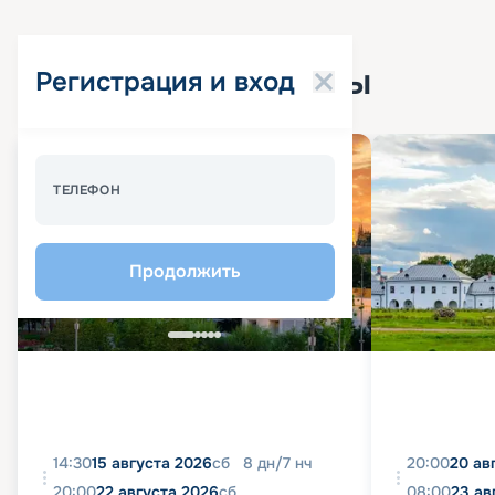
Популярные круизы
Регистрация и вход
Спецпредложение - 10%
ТЕЛЕФОН
Продолжить
14:30
15 августа 2026
сб
8
дн
/
7
нч
20:00
20 ав
20:00
22 августа 2026
сб
08:00
23 ав