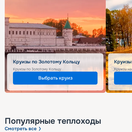
Круизы по Золотому Кольцу
Круизы
Круизы по Золотому Кольцу
Круизы на
Выбрать круиз
Популярные
теплоходы
Смотреть все