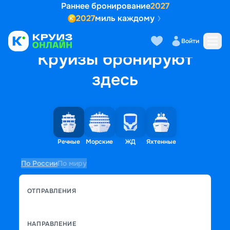
Раннее бронирование
2027
2027
миль каждому
Войти
Круизы бронируют
здесь
Речные
Морские
ЖД
Яхтенные
По России
По миру
ОТПРАВЛЕНИЯ
НАПРАВЛЕНИЕ