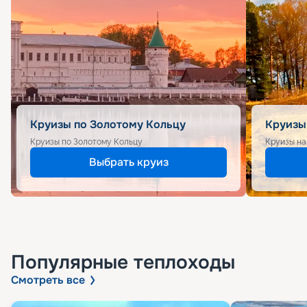
Круизы по Золотому Кольцу
Круизы
Круизы по Золотому Кольцу
Круизы на
Выбрать круиз
Популярные
теплоходы
Смотреть все