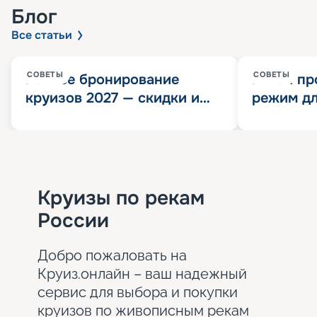
Блог
Все статьи
СОВЕТЫ
СОВЕТЫ
Раннее бронирование
Китай пр
круизов 2027 — скидки и
режим дл
розыгрыш 100 000
конца 202
Круизных миль
значит?
Круизы по рекам
России
Добро пожаловать на
Круиз.онлайн – ваш надежный
сервис для выбора и покупки
круизов по живописным рекам