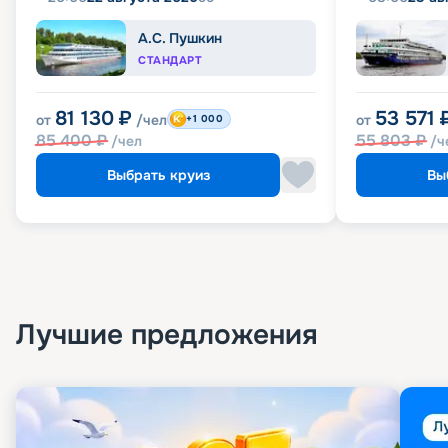
А.С. Пушкин
СТАНДАРТ
81 130
₽
53 571
от
/чел
от
+1 000
85 400
₽
55 803
₽
/чел
/ч
Выбрать круиз
Вы
Лучшие предложения