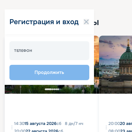
Популярные круизы
Регистрация и вход
Спецпредложение - 10%
ТЕЛЕФОН
Продолжить
14:30
15 августа 2026
сб
8
дн
/
7
нч
20:00
20 ав
20:00
22 августа 2026
сб
08:00
23 ав