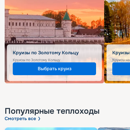
Круизы по Золотому Кольцу
Круизы
Круизы по Золотому Кольцу
Круизы на
Выбрать круиз
Популярные
теплоходы
Смотреть все