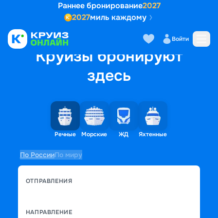
Раннее бронирование
2027
2027
миль каждому
Войти
Круизы бронируют
здесь
Речные
Морские
ЖД
Яхтенные
По России
По миру
ОТПРАВЛЕНИЯ
НАПРАВЛЕНИЕ