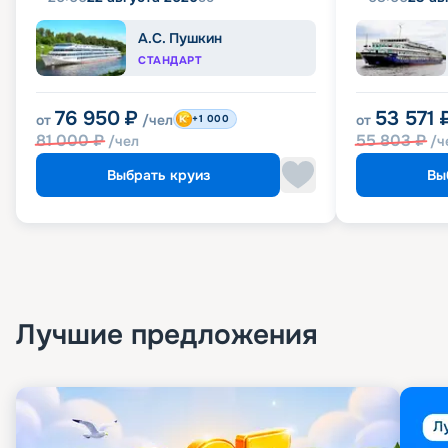
А.С. Пушкин
СТАНДАРТ
76 950
₽
53 571
от
/чел
от
+1 000
81 000
₽
55 803
₽
/чел
/ч
Выбрать круиз
Вы
Лучшие предложения