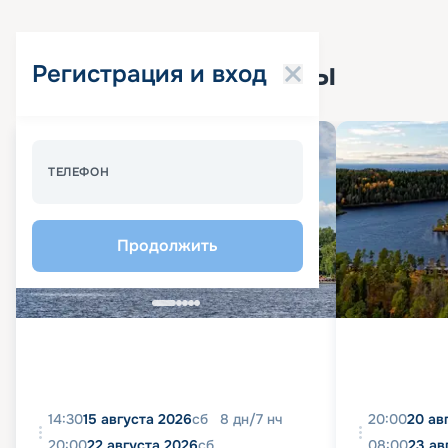
Популярные круизы
Регистрация и вход
Спецпредложение - 10%
ТЕЛЕФОН
Продолжить
14:30
15 августа 2026
сб
8
дн
/
7
нч
20:00
20 ав
20:00
22 августа 2026
сб
08:00
23 ав