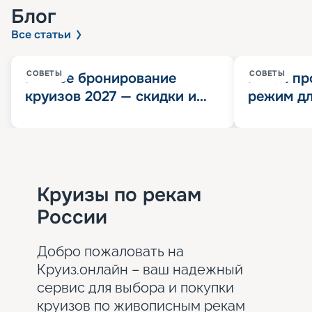
Блог
Все статьи
СОВЕТЫ
СОВЕТЫ
Раннее бронирование
Китай пр
круизов 2027 — скидки и
режим дл
розыгрыш 100 000
конца 202
Круизных миль
значит?
Круизы по рекам
России
Добро пожаловать на
Круиз.онлайн – ваш надежный
сервис для выбора и покупки
круизов по живописным рекам