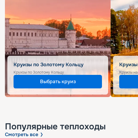
Круизы по Золотому Кольцу
Круизы
Круизы по Золотому Кольцу
Круизы на
Выбрать круиз
Популярные
теплоходы
Смотреть все