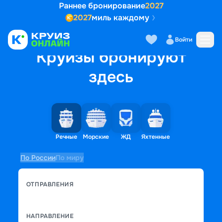
Раннее бронирование
2027
2027
миль каждому
Войти
Круизы бронируют
здесь
Речные
Морские
ЖД
Яхтенные
По России
По миру
ОТПРАВЛЕНИЯ
НАПРАВЛЕНИЕ