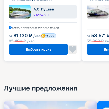
А.С. Пушкин
СТАНДАРТ
ЗАБРОНИРОВАН
21 МИНУТА
НАЗАД
81 130
₽
53 571
от
/чел
от
+1 000
85 400
₽
55 803
₽
/чел
/ч
Выбрать круиз
Вы
Лучшие предложения