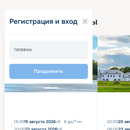
Популярные круизы
Регистрация и вход
Спецпредложение - 10%
ТЕЛЕФОН
Продолжить
14:30
15 августа 2026
сб
8
дн
/
7
нч
20:00
20 ав
20:00
22 августа 2026
сб
08:00
23 ав