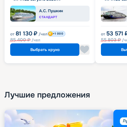
А.С. Пушкин
СТАНДАРТ
81 130
₽
53 571
от
/чел
от
+1 000
85 400
₽
55 803
₽
/чел
/ч
Выбрать круиз
Вы
Лучшие предложения