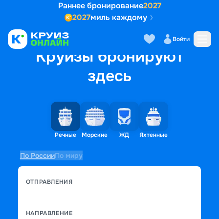
Раннее бронирование
2027
2027
миль каждому
Войти
Круизы бронируют
здесь
Речные
Морские
ЖД
Яхтенные
По России
По миру
ОТПРАВЛЕНИЯ
НАПРАВЛЕНИЕ