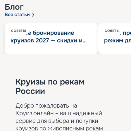
Блог
Все статьи
СОВЕТЫ
СОВЕТЫ
Раннее бронирование
Китай пр
круизов 2027 — скидки и
режим дл
розыгрыш 100 000
конца 202
Круизных миль
значит?
Круизы по рекам
России
Добро пожаловать на
Круиз.онлайн – ваш надежный
сервис для выбора и покупки
круизов по живописным рекам