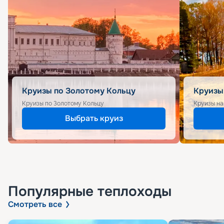
Круизы по Золотому Кольцу
Круизы
Круизы по Золотому Кольцу
Круизы на
Выбрать круиз
Популярные
теплоходы
Смотреть все