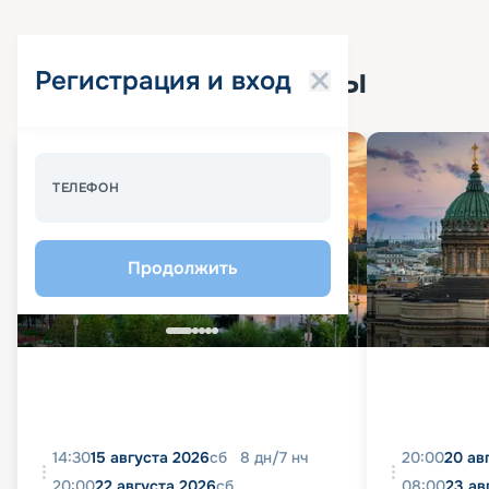
Популярные круизы
Регистрация и вход
Спецпредложение - 10%
ТЕЛЕФОН
Продолжить
14:30
15 августа 2026
сб
8
дн
/
7
нч
20:00
20 ав
20:00
22 августа 2026
сб
08:00
23 ав