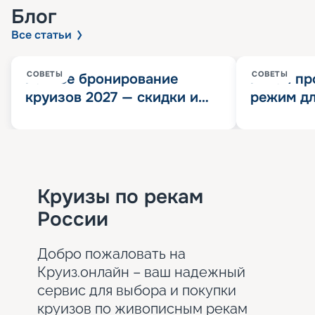
Блог
Все статьи
СОВЕТЫ
СОВЕТЫ
Раннее бронирование
Китай пр
круизов 2027 — скидки и
режим дл
розыгрыш 100 000
конца 202
Круизных миль
значит?
Круизы по рекам
России
Добро пожаловать на
Круиз.онлайн – ваш надежный
сервис для выбора и покупки
круизов по живописным рекам