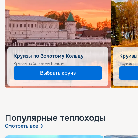
Круизы по Золотому Кольцу
Круизы
Круизы по Золотому Кольцу
Круизы на
Выбрать круиз
Популярные
теплоходы
Смотреть все