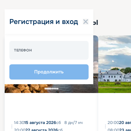
Популярные круизы
Регистрация и вход
Спецпредложение - 10%
ТЕЛЕФОН
Продолжить
14:30
15 августа 2026
сб
8
дн
/
7
нч
20:00
20 ав
20:00
22 августа 2026
сб
08:00
23 ав