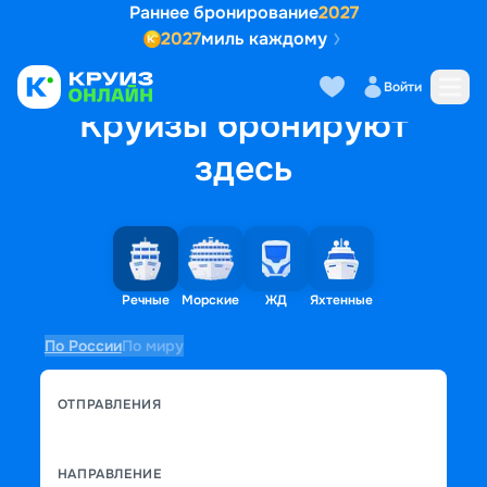
Раннее бронирование
2027
2027
миль каждому
Войти
Круизы бронируют
здесь
Речные
Морские
ЖД
Яхтенные
По России
По миру
ОТПРАВЛЕНИЯ
НАПРАВЛЕНИЕ