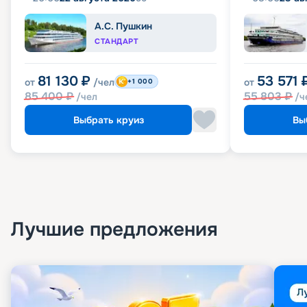
А.С. Пушкин
СТАНДАРТ
81 130
₽
53 571
от
/чел
от
+1 000
85 400
₽
55 803
₽
/чел
/ч
Выбрать круиз
Вы
Лучшие предложения