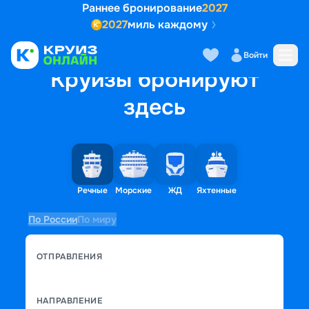
Раннее бронирование
2027
2027
миль каждому
Войти
Круизы бронируют
здесь
Речные
Морские
ЖД
Яхтенные
По России
По миру
ОТПРАВЛЕНИЯ
НАПРАВЛЕНИЕ