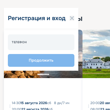
Популярные круизы
Регистрация и вход
Спецпредложение - 10%
ТЕЛЕФОН
Продолжить
14:30
15 августа 2026
сб
8
дн
/
7
нч
20:00
20 ав
20:00
22 августа 2026
сб
08:00
23 ав