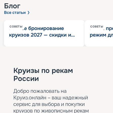
Блог
Все статьи
СОВЕТЫ
СОВЕТЫ
Раннее бронирование
Китай пр
круизов 2027 — скидки и
режим дл
розыгрыш 100 000
конца 202
Круизных миль
значит?
Круизы по рекам
России
Добро пожаловать на
Круиз.онлайн – ваш надежный
сервис для выбора и покупки
круизов по живописным рекам