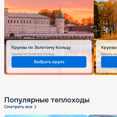
Круизы по Золотому Кольцу
Круизы
Круизы по Золотому Кольцу
Круизы на
Выбрать круиз
Популярные
теплоходы
Смотреть все