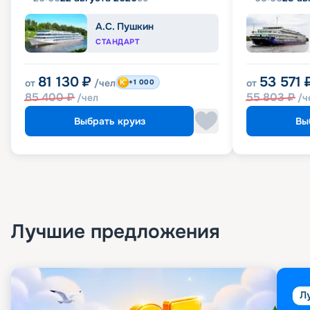
А.С. Пушкин
СТАНДАРТ
81 130
₽
53 571
от
/чел
от
+1 000
85 400
₽
55 803
₽
/чел
/ч
Выбрать круиз
Вы
Лучшие предложения