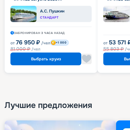
А.С. Пушкин
СТАНДАРТ
ЗАБРОНИРОВАН
3 ЧАСА
НАЗАД
76 950
₽
53 571
от
/чел
от
+1 000
81 000
₽
55 803
₽
/чел
/ч
Выбрать круиз
Вы
Лучшие предложения