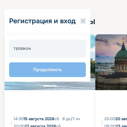
Популярные круизы
Регистрация и вход
Спецпредложение - 10%
ТЕЛЕФОН
Продолжить
14:30
15 августа 2026
сб
8
дн
/
7
нч
20:00
20 ав
20:00
22 августа 2026
сб
08:00
23 ав