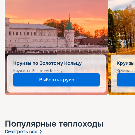
Круизы по Золотому Кольцу
Круизы
Круизы по Золотому Кольцу
Круизы на
Выбрать круиз
Популярные
теплоходы
Смотреть все