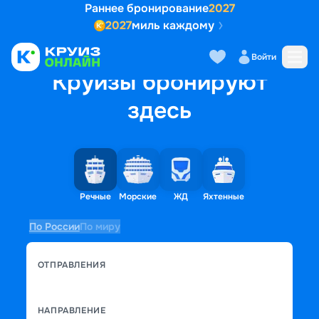
Раннее бронирование
2027
2027
миль каждому
Войти
Круизы бронируют
здесь
Речные
Морские
ЖД
Яхтенные
По России
По миру
ОТПРАВЛЕНИЯ
НАПРАВЛЕНИЕ