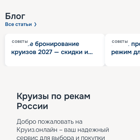
Блог
Все статьи
СОВЕТЫ
СОВЕТЫ
Раннее бронирование
Китай пр
круизов 2027 — скидки и
режим дл
розыгрыш 100 000
конца 202
Круизных миль
значит?
Круизы по рекам
России
Добро пожаловать на
Круиз.онлайн – ваш надежный
сервис для выбора и покупки