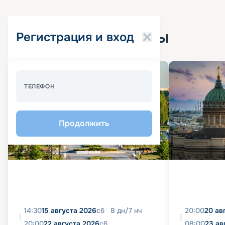
Популярные круизы
Регистрация и вход
Спецпредложение - 10%
ТЕЛЕФОН
Продолжить
14:30
15 августа 2026
сб
8
дн
/
7
нч
20:00
20 ав
20:00
22 августа 2026
сб
08:00
23 ав