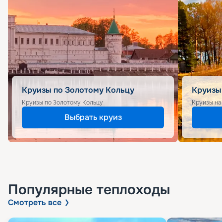
Круизы по Золотому Кольцу
Круизы
Круизы по Золотому Кольцу
Круизы на
Выбрать круиз
Популярные
теплоходы
Смотреть все