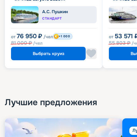
А.С. Пушкин
СТАНДАРТ
76 950
₽
53 571
от
/чел
от
+1 000
81 000
₽
55 803
₽
/чел
/ч
Выбрать круиз
Вы
Лучшие предложения