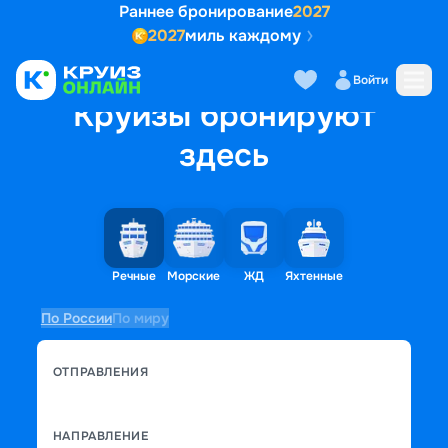
Раннее бронирование
2027
2027
миль каждому
Войти
Круизы бронируют
здесь
Речные
Морские
ЖД
Яхтенные
По России
По миру
ОТПРАВЛЕНИЯ
НАПРАВЛЕНИЕ