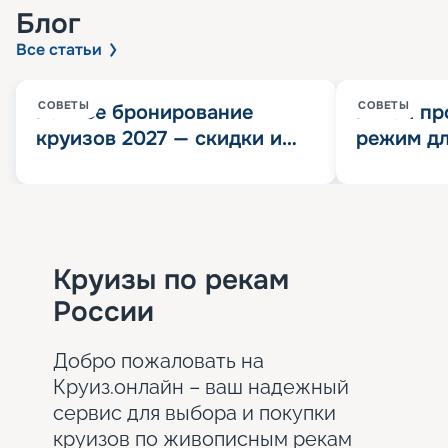
Блог
Все статьи
СОВЕТЫ
СОВЕТЫ
Раннее бронирование
Китай пр
круизов 2027 — скидки и
режим дл
розыгрыш 100 000
конца 202
Круизных миль
значит?
Круизы по рекам
России
Добро пожаловать на
Круиз.онлайн – ваш надежный
сервис для выбора и покупки
круизов по живописным рекам