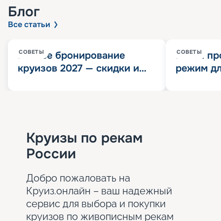
Блог
Все статьи
СОВЕТЫ
СОВЕТЫ
Раннее бронирование
Китай пр
круизов 2027 — скидки и
режим дл
розыгрыш 100 000
конца 202
Круизных миль
значит?
Круизы по рекам
России
Добро пожаловать на
Круиз.онлайн – ваш надежный
сервис для выбора и покупки
круизов по живописным рекам