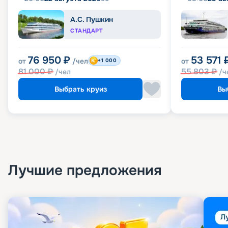
А.С. Пушкин
СТАНДАРТ
76 950
₽
53 571
от
/чел
от
+1 000
81 000
₽
55 803
₽
/чел
/ч
Выбрать круиз
Вы
Лучшие предложения