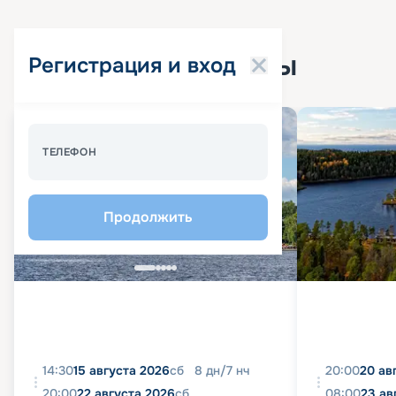
Популярные круизы
Регистрация и вход
Спецпредложение - 10%
ТЕЛЕФОН
Продолжить
14:30
15 августа 2026
сб
8
дн
/
7
нч
20:00
20 ав
20:00
22 августа 2026
сб
08:00
23 ав