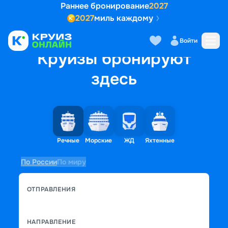
Раннее бронирование
2027
2027
миль каждому
Войти
Круизы бронируют
здесь
Речные
Морские
ЖД
Яхтенные
По России
По миру
ОТПРАВЛЕНИЯ
НАПРАВЛЕНИЕ