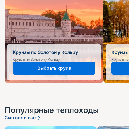
Круизы по Золотому Кольцу
Круизы
Круизы по Золотому Кольцу
Круизы на
Выбрать круиз
Популярные
теплоходы
Смотреть все