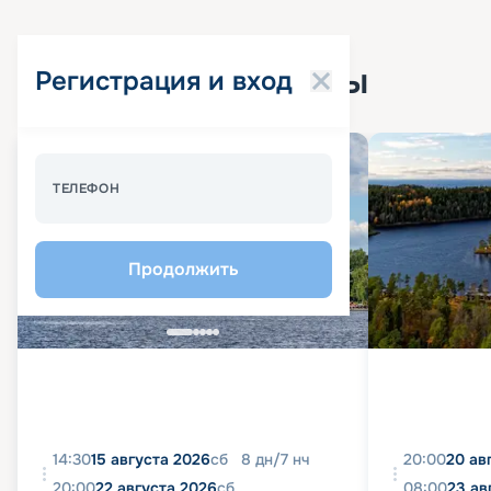
Популярные круизы
Регистрация и вход
Спецпредложение - 10%
ТЕЛЕФОН
Продолжить
14:30
15 августа 2026
сб
8
дн
/
7
нч
20:00
20 ав
20:00
22 августа 2026
сб
08:00
23 ав