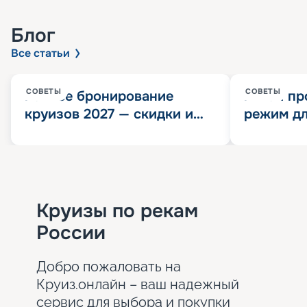
Блог
Все статьи
СОВЕТЫ
СОВЕТЫ
Раннее бронирование
Китай пр
круизов 2027 — скидки и
режим дл
розыгрыш 100 000
конца 202
Круизных миль
значит?
Круизы по рекам
России
Добро пожаловать на
Круиз.онлайн – ваш надежный
сервис для выбора и покупки