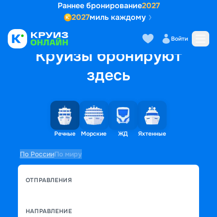
Раннее бронирование
2027
2027
миль каждому
Войти
Круизы бронируют
здесь
Речные
Морские
ЖД
Яхтенные
По России
По миру
ОТПРАВЛЕНИЯ
НАПРАВЛЕНИЕ