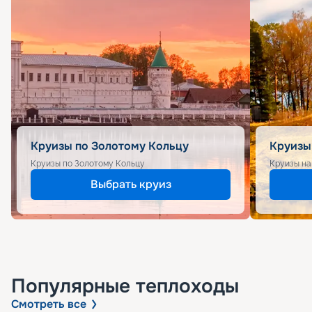
Круизы по Золотому Кольцу
Круизы
Круизы по Золотому Кольцу
Круизы на
Выбрать круиз
Популярные
теплоходы
Смотреть все