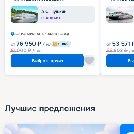
А.С. Пушкин
СТАНДАРТ
ЗАБРОНИРОВАН
9 ЧАСОВ
НАЗАД
76 950
₽
53 571
от
/чел
от
+1 000
81 000
₽
55 803
₽
/чел
/ч
Выбрать круиз
Вы
Лучшие предложения