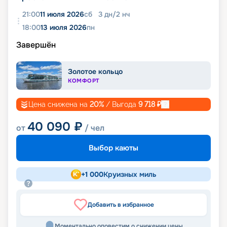
21:00
11 июля 2026
сб
3
дн
/
2
нч
18:00
13 июля 2026
пн
Завершён
Золотое кольцо
КОМФОРТ
Цена снижена на
20
%
/ Выгода
9 718
₽
40 090
₽
от
/ чел
Выбор каюты
+
1 000
Круизных миль
Добавить в избранное
Моментально оповестим о снижении цены