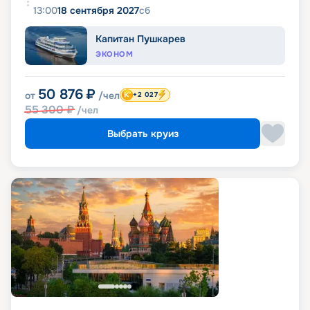
13:00
18 сентября 2027
сб
Капитан Пушкарев
ЭКОНОМ
50 876
₽
от
/чел
+2 027
55 300
₽
/чел
Выбрать круиз