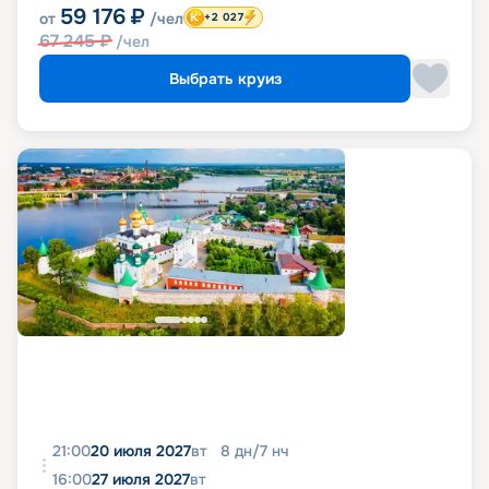
59 176
₽
от
/чел
+2 027
67 245
₽
/чел
Выбрать круиз
21:00
20 июля 2027
вт
8
дн
/
7
нч
16:00
27 июля 2027
вт