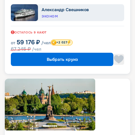
Александр Свешников
ЭКОНОМ
ОСТАЛОСЬ
9
КАЮТ
59 176
₽
от
/чел
+2 027
67 245
₽
/чел
Выбрать круиз