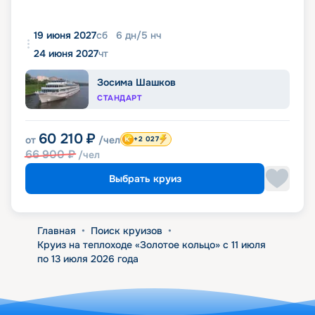
19 июня 2027
сб
6
дн
/
5
нч
24 июня 2027
чт
Зосима Шашков
СТАНДАРТ
60 210
₽
от
/чел
+2 027
66 900
₽
/чел
Выбрать круиз
Главная
•
Поиск круизов
•
Круиз на теплоходе «Золотое кольцо» с 11 июля
по 13 июля 2026 года