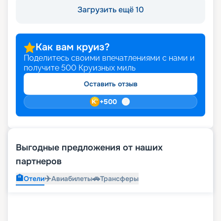
Загрузить ещё 10
Как вам круиз?
Поделитесь своими впечатлениями с нами и
получите
500
Круизных миль
Оставить отзыв
+
500
Выгодные предложения от наших
партнеров
🏨
✈️
🚗
Отели
Авиабилеты
Трансферы