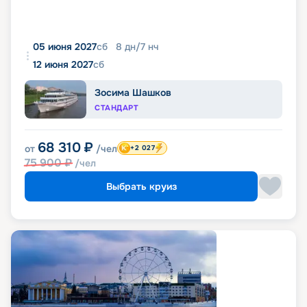
05 июня 2027
сб
8
дн
/
7
нч
12 июня 2027
сб
Зосима Шашков
СТАНДАРТ
68 310
₽
от
/чел
+2 027
75 900
₽
/чел
Выбрать круиз