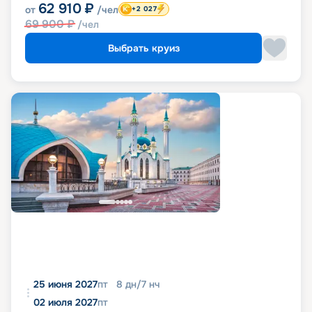
62 910
₽
от
/чел
+2 027
69 900
₽
/чел
Выбрать круиз
25 июня 2027
пт
8
дн
/
7
нч
02 июля 2027
пт