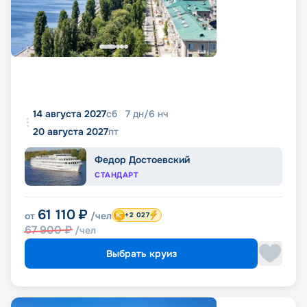
14 августа 2027
сб
7
дн
/
6
нч
20 августа 2027
пт
Федор Достоевский
СТАНДАРТ
61 110
₽
от
/чел
+2 027
67 900
₽
/чел
Выбрать круиз