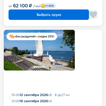
62 100
₽
от
/чел
+1 000
Выбрать круиз
«Без раздумий»: скидка 25%!
15:00
12 сентября 2026
сб
8
дн
/
7
нч
13:00
19 сентября 2026
сб