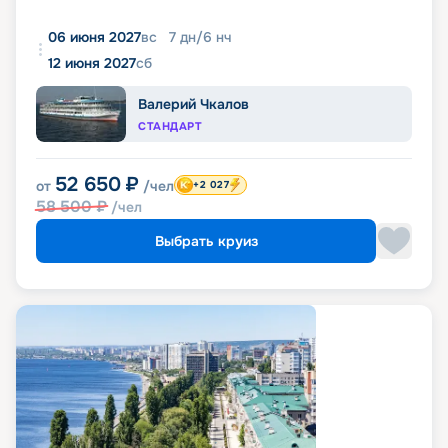
06 июня 2027
вс
7
дн
/
6
нч
12 июня 2027
сб
Валерий Чкалов
СТАНДАРТ
52 650
₽
от
/чел
+2 027
58 500
₽
/чел
Выбрать круиз