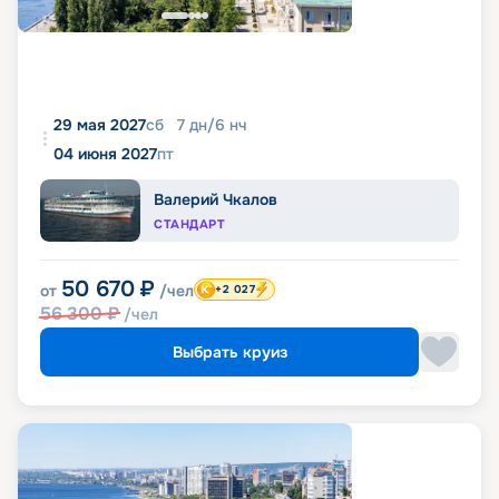
29 мая 2027
сб
7
дн
/
6
нч
04 июня 2027
пт
Валерий Чкалов
СТАНДАРТ
50 670
₽
от
/чел
+2 027
56 300
₽
/чел
Выбрать круиз