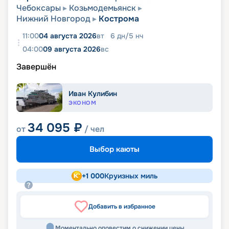
Чебоксары
Козьмодемьянск
Нижний Новгород
Кострома
11:00
04 августа 2026
вт
6
дн
/
5
нч
04:00
09 августа 2026
вс
Завершён
Иван Кулибин
ЭКОНОМ
34 095
₽
от
/ чел
Выбор каюты
+
1 000
Круизных миль
Добавить в избранное
Моментально оповестим о снижении цены